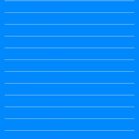
2nd Standard All Textbook
3rd Standard All Textbook
4th Standard All Textbook
5th standard
5th Standard All Textbook
6th Standard
6th Standard All Textbook
7th Standard
7th Standard All Textbook
8th Standard
8th Standard All Textbook
9th Standard All Textbook