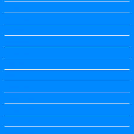
Maths
Maths notes
Maths Notes
Maths Notes
Maths Notes
political Science
Political Science
Prabandha
Question Paper
Question Paper
Question Paper
Question Paper