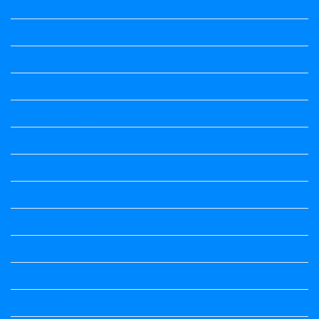
Jobs Updates
Kalika Chetarike
Kalika Chetarike
Kalika Chetarike
Kalika Chetarike
Kalika Chetarike
Kalika Chetarike
Kalika Chetarike
Kalika Chetarike
Kalika Chetarike
Kannada Notes
Kannada Notes