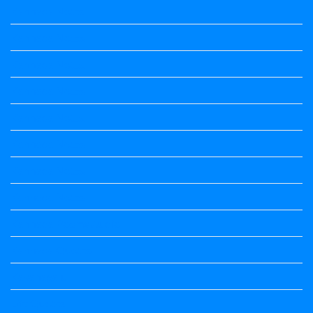
Kannada Notes
Kannada Notes
Kannada Notes
Kannada Notes
Kannada Notes
Kannada Notes
Kannada Notes
Kannada Notes
Kannada Poems Audio
Kannada Quotes
Kavanagalu
Life Quotes