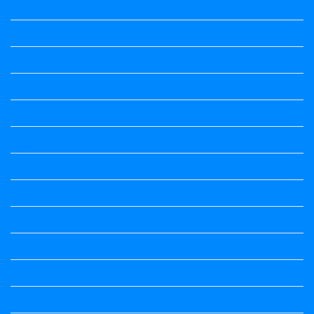
Summary
Vedio Lessons and Poems
Wishes
ಅಲಂಕಾರ
ಒಗಟುಗಳು
ಕನ್ನಡ ಕವಿ
ಕನ್ನಡ ನಿಘಂಟು
ಕಾವ್ಯನಾಮಗಳು
ಗಾದೆ ಮಾತು
ತತ್ಸಮ-ತದ್ಭವ
ದೇಶ್ಯ-ಅನ್ಯದೇಶ್ಯಗಳು
ಭಾರತದ ಇತಿಹಾಸ-ಸಾಮಾನ್ಯ ಜ್ಞಾನ