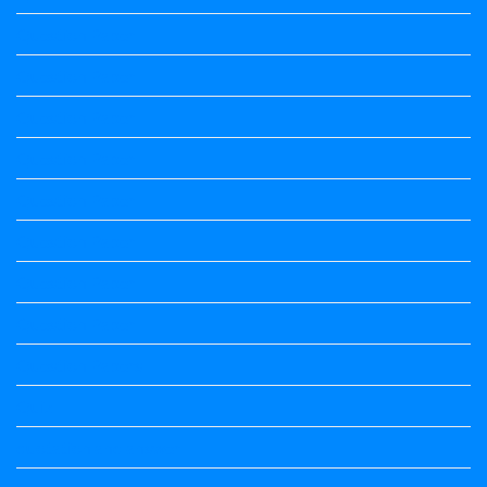
Question Paper
Question Paper
Question Paper
Question Paper
Question Paper
Question Paper
Question Paper
Question Paper
Question Papers
Quiz
quotation and answer