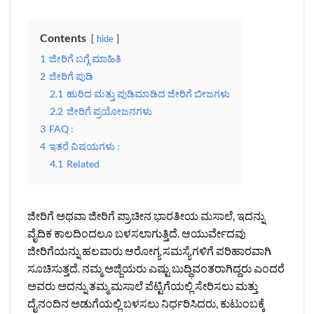
Contents
hide
1
ಜೀರಿಗೆ ಬಗ್ಗೆ ಮಾಹಿತಿ
2
ಜೀರಿಗೆ ಪುಡಿ
2.1
ಹುರಿದ ಮತ್ತು ಪುಡಿಮಾಡಿದ ಜೀರಿಗೆ ಬೀಜಗಳು
2.2
ಜೀರಿಗೆ ಪ್ರಯೋಜನಗಳು
3
FAQ :
4
ಇತರೆ ವಿಷಯಗಳು :
4.1
Related
ಜೀರಿಗೆ ಅಥವಾ ಜೀರಿಗೆ ಪ್ರಾಚೀನ ಭಾರತೀಯ ಮಸಾಲೆ, ಇದನ್ನು
ವೈದಿಕ ಕಾಲದಿಂದಲೂ ಬಳಸಲಾಗುತ್ತಿದೆ. ಆಯುರ್ವೇದವು
ಜೀರಿಗೆಯನ್ನು ಹಲವಾರು ಆರೋಗ್ಯ ಸಮಸ್ಯೆಗಳಿಗೆ ಪರಿಹಾರವಾಗಿ
ಸೂಚಿಸುತ್ತದೆ. ನಮ್ಮ ಅಜ್ಜಿಯರು ಎಷ್ಟು ಬುದ್ಧಿವಂತರಾಗಿದ್ದರು ಎಂದರೆ
ಅವರು ಅದನ್ನು ತಮ್ಮ ಮಸಾಲೆ ಪೆಟ್ಟಿಗೆಯಲ್ಲಿ ಸೇರಿಸಲು ಮತ್ತು
ದೈನಂದಿನ ಅಡುಗೆಯಲ್ಲಿ ಬಳಸಲು ನಿರ್ಧರಿಸಿದರು, ಕುಟುಂಬಕ್ಕೆ