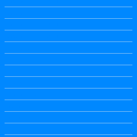
7th Standard All Textbook
8th Standard
8th Standard All Textbook
9th Standard All Textbook
Accountancy
Accountancy
Calendar
Economics
Economics Notes
English
English
english