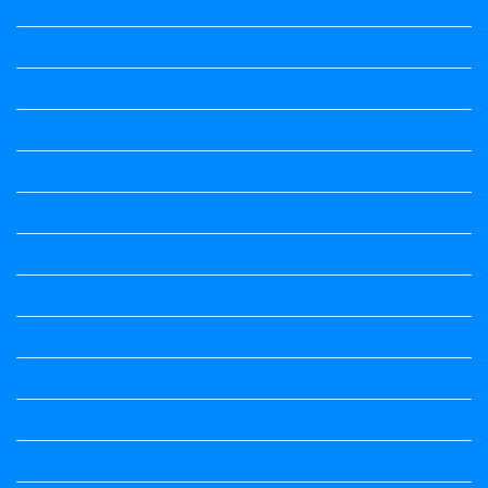
Question Paper
Question Paper
Question Paper
Question Paper
Question Paper
Question Paper
Question Paper
Question Paper
Question Paper
Question Paper
Question Paper
Question Paper