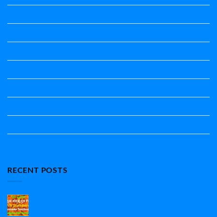
ತತ್ಸಮ-ತದ್ಭವ
ದೇಶ್ಯ-ಅನ್ಯದೇಶ್ಯಗಳು
ಭಾರತದ ಇತಿಹಾಸ-ಸಾಮಾನ್ಯ ಜ್ಞಾನ
ಭೂಗೋಳ-ಸಾಮಾನ್ಯಜ್ಞಾನ
ಮಾತ್ರೆ-ಲಘು-ಗುರು
ವಿರುದ್ಧಾರ್ಥಕ ಶಬ್ದಗಳು
ವ್ಯಾಕರಣ
ಸಾಮಾನ್ಯ ಜ್ಞಾನ
RECENT POSTS
7th Standard Kannada Textbook Pdf Download |
7ನೇ ತರಗತಿ ಕನ್ನಡ ಪುಸ್ತಕ Pdf