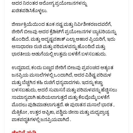
ಅದರ ನಿರಂತರ ಆರೋಗ್ಯ ಪ್ರಯೋಜನಗಳನ್ನು
ಖಚಿತಪಡಿಸಿಕೊಳ್ಳಲು.
ಜೀರ್ಣಕ್ರಿಯೆಯಿಂದ ತೂಕ ನಷ್ಟ ಮತ್ತು ನಿರ್ವಿಶೀಕರಣದವರೆಗೆ,
ಜೀರಿಗೆ ಬೀಜವು ಅದರ ಕ್ರೆಡಿಟ್‌ಗೆ ಪ್ರಯೋಜನಗಳ ಬ್ಯಾಟರಿಯನ್ನು
ಹೊಂದಿದೆ. ಮತ್ತು ಅದೃಷ್ಟವಶಾತ್ ಎಲ್ಲಾ ಆಹಾರ ಪ್ರಿಯರಿಗೆ, ಇದು
ಅಸಾಧಾರಣ ರುಚಿ ಮತ್ತು ಪರಿಮಳವನ್ನು ಹೊಂದಿದೆ ಮತ್ತು
ಭಾರತೀಯ ಅಡುಗೆಯಲ್ಲಿ ಉತ್ತಮ ಬಳಕೆಗೆ ಬಳಸಬಹುದು.
ಉದ್ದವಾದ, ಕಂದು ಬಣ್ಣದ ಜೀರಿಗೆ ಬೀಜವು ಪ್ರಪಂಚದ ಅತ್ಯಂತ
ಜನಪ್ರಿಯ ಮಸಾಲೆಗಳಲ್ಲಿ ಒಂದಾಗಿದೆ, ಅದರ ವಿಶಿಷ್ಟ ಪರಿಮಳ
ಮತ್ತು ಬೆಚ್ಚಗಿನ ಕಹಿ ರುಚಿಗೆ ಧನ್ಯವಾದಗಳು. ಇದನ್ನು ಕಚ್ಚಾ
ಬಳಸಬಹುದು, ಆದರೆ ಸುವಾಸನೆ ಮತ್ತು ಪರಿಮಳವನ್ನು ಹೆಚ್ಚಿಸಲು
ಸಾಮಾನ್ಯವಾಗಿ ಹುರಿಯಲಾಗುತ್ತದೆ ಮತ್ತು ಕೆಲವೊಮ್ಮೆ ಬಳಕೆಗೆ
ಮೊದಲು ಪುಡಿಮಾಡಲಾಗುತ್ತದೆ. ಈ ಪುರಾತನ ಮಸಾಲೆ ಭಾರತ ,
ಮೆಕ್ಸಿಕೋ , ಉತ್ತರ ಆಫ್ರಿಕಾ, ಪಶ್ಚಿಮ ಚೀನಾ ಮತ್ತು ಮಧ್ಯಪ್ರಾಚ್ಯ
ಪಾಕಪದ್ಧತಿಗಳಲ್ಲಿ ಜನಪ್ರಿಯವಾಗಿದೆ .
ಜೀರಿಗೆ ಪುಡಿ