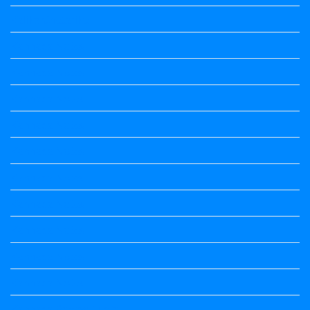
Kalika Chetarike
Kannada Notes
Kannada Notes
Kannada Notes
Kannada Notes
Kannada Notes
Kannada Notes
Kannada Notes
Kannada Notes
Kannada Notes
Kannada Notes
Kannada Poems Audio