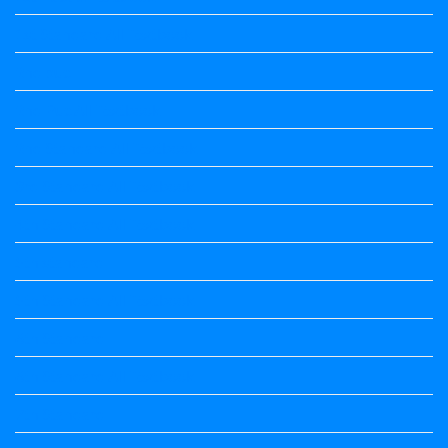
1st Standard All Textbook
2nd puc
2nd Puc All Textbook
2nd Standard All Textbook
3rd Standard All Textbook
4th Standard All Textbook
5th standard
5th Standard All Textbook
6th Standard
6th Standard All Textbook
7th Standard