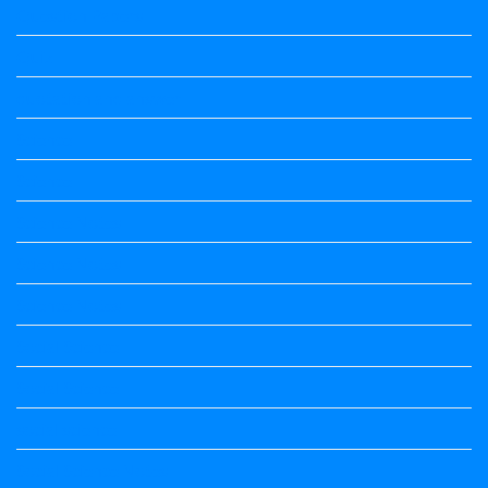
Question Papers
Quiz
quotation and answer
Science
Science
Science Notes
Science Notes
Science Notes
Social Science
Social Science
social science
Social Science Notes