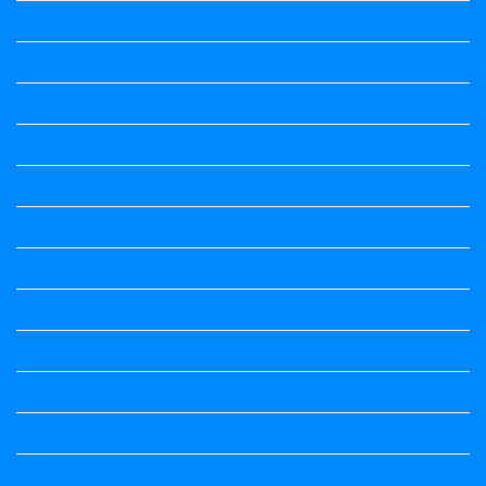
history
History Notes
Information
Jobs Updates
Kalika Chetarike
Kalika Chetarike
Kalika Chetarike
Kalika Chetarike
Kalika Chetarike
Kalika Chetarike
Kalika Chetarike
Kalika Chetarike