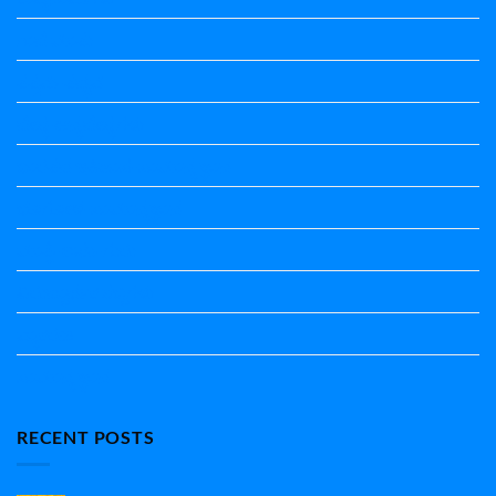
ಗಾದೆ ಮಾತು
ತತ್ಸಮ-ತದ್ಭವ
ದೇಶ್ಯ-ಅನ್ಯದೇಶ್ಯಗಳು
ಭಾರತದ ಇತಿಹಾಸ-ಸಾಮಾನ್ಯ ಜ್ಞಾನ
ಭೂಗೋಳ-ಸಾಮಾನ್ಯಜ್ಞಾನ
ಮಾತ್ರೆ-ಲಘು-ಗುರು
ವಿರುದ್ಧಾರ್ಥಕ ಶಬ್ದಗಳು
ವ್ಯಾಕರಣ
ಸಾಮಾನ್ಯ ಜ್ಞಾನ
RECENT POSTS