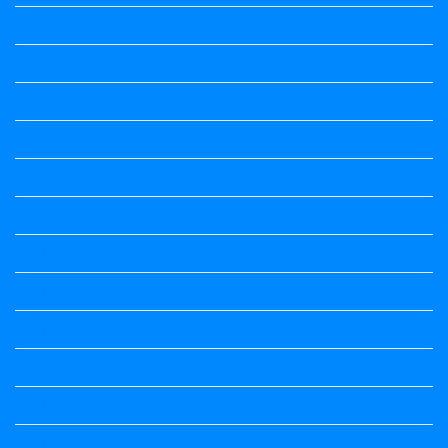
Hindi Notes
history
History Notes
Information
Jobs Updates
Kalika Chetarike
Kalika Chetarike
Kalika Chetarike
Kalika Chetarike
Kalika Chetarike
Kalika Chetarike
Kalika Chetarike