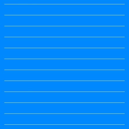
Kalika Chetarike
Kalika Chetarike
Kannada Notes
Kannada Notes
Kannada Notes
Kannada Notes
Kannada Notes
Kannada Notes
Kannada Notes
Kannada Notes
Kannada Notes