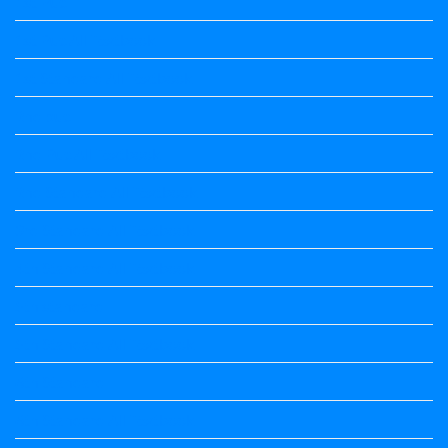
1st Puc
1st Puc All Textbook
1st Standard All Textbook
2nd puc
2nd Puc All Textbook
2nd Standard All Textbook
3rd Standard All Textbook
4th Standard All Textbook
5th standard
5th Standard All Textbook
6th Standard
6th Standard All Textbook