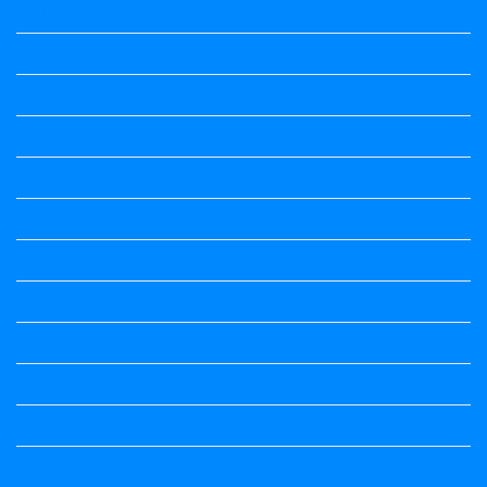
Prabandha
Question Paper
Question Paper
Question Paper
Question Paper
Question Paper
Question Paper
Question Paper
Question Paper
Question Paper
Question Paper
Question Paper