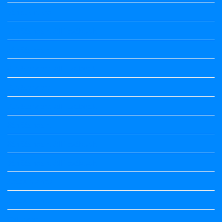
5th standard
5th Standard All Textbook
6th Standard
6th Standard All Textbook
7th Standard
7th Standard All Textbook
8th Standard
8th Standard All Textbook
9th Standard All Textbook
Accountancy
Accountancy
Calendar