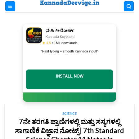
Skip
to
content
ನುಡಿ ಕೀಬೋರ್ಡ್
Kannada Keyboard
★ 4.5
• 1M+ downloads
"Fast typing + smooth Kannada input!"
INSTALL NOW
SCIENCE
7ನೇ ತರಗತಿ ಪ್ರಾಣಿಗಳಲ್ಲಿ ಮತ್ತು ಸಸ್ಯಗಳಲ್ಲಿ
ಸಾಗಾಣಿಕೆ ವಿಜ್ಞಾನ ನೋಟ್ಸ್‌ | 7th Standard