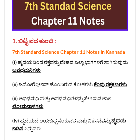
1. ಬಿಟ್ಟ ಪದ ತುಂಬಿ :
7th Standard Science Chapter 11 Notes in Kannada
(I) ಹೃದಯದಿಂದ ರಕ್ತವನ್ನು ದೇಹದ ಎಲ್ಲಾ ಭಾಗಗಳಿಗೆ ಸಾಗಿಸುವುದು
ಅಪಧಮನಿಗಳು
(ii) ಹಿಮೋಗ್ಲೋಬಿನ್ ಹೊಂದಿರುವ ಕೋಶಗಳು
ಕೆಂಪು ರಕ್ತಕಣಗಳು
(ii) ಅಭಿಧಮನಿ ಮತ್ತು ಅಪಧಮನಿಗಳನ್ನು ಸೇರಿಸುವ ಜಾಲ
ಲೋಮನಾಳಗಳು
(iv) ಹೃದಯದ ಲಯಬದ್ಧ ಸಂಕುಚನ ಮತ್ತು ವಿಕಸನವನ್ನು
ಹೃದಯ
ಬಡಿತ
ಎನ್ನುವರು.