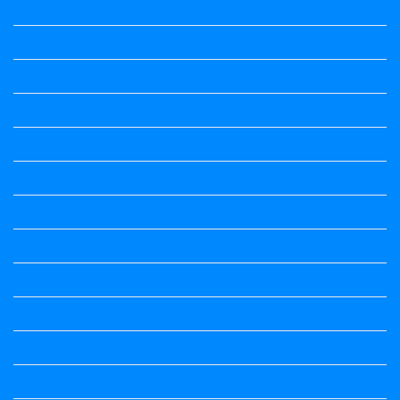
Kalika Chetarike
Kalika Chetarike
Kalika Chetarike
Kalika Chetarike
Kalika Chetarike
Kalika Chetarike
Kalika Chetarike
Kannada Notes
Kannada Notes
Kannada Notes
Kannada Notes
Kannada Notes