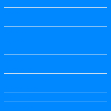
ಅಲಂಕಾರ
ಒಗಟುಗಳು
ಕನ್ನಡ ಕವಿ
ಕನ್ನಡ ನಿಘಂಟು
ಕಾವ್ಯನಾಮಗಳು
ಗಾದೆ ಮಾತು
ತತ್ಸಮ-ತದ್ಭವ
ದೇಶ್ಯ-ಅನ್ಯದೇಶ್ಯಗಳು
ಭಾರತದ ಇತಿಹಾಸ-ಸಾಮಾನ್ಯ ಜ್ಞಾನ
ಭೂಗೋಳ-ಸಾಮಾನ್ಯಜ್ಞಾನ
ಮಾತ್ರೆ-ಲಘು-ಗುರು
ವಿರುದ್ಧಾರ್ಥಕ ಶಬ್ದಗಳು