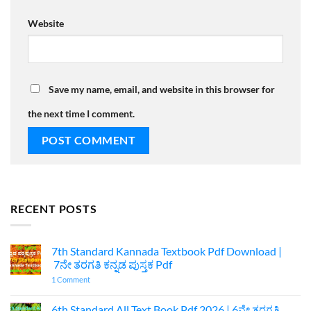
Website
Save my name, email, and website in this browser for
the next time I comment.
RECENT POSTS
7th Standard Kannada Textbook Pdf Download |
7ನೇ ತರಗತಿ ಕನ್ನಡ ಪುಸ್ತಕ Pdf
on
1 Comment
7th
Standard
Kannada
6th Standard All Text Book Pdf 2026 | 6ನೇ ತರಗತಿ