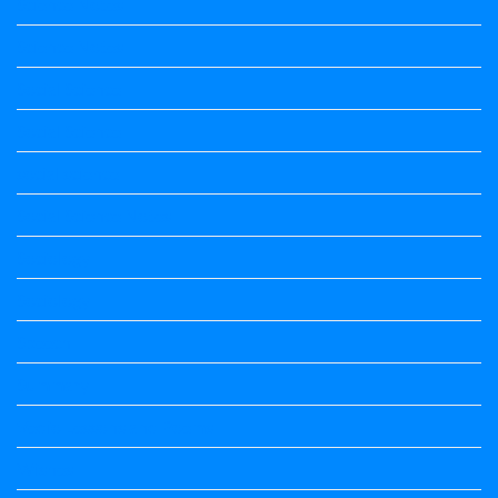
Science Notes
Science Notes
Social Science
Social Science
social science
Social Science Notes
Sociology
Sociology
Speech
Summary
Vedio Lessons and Poems
Wishes