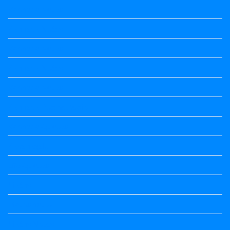
Kannada Notes
Kannada Notes
Kannada Notes
Kannada Notes
Kannada Notes
Kannada Poems Audio
Kannada Quotes
Kavanagalu
Life Quotes
Maths
Maths notes
Maths Notes