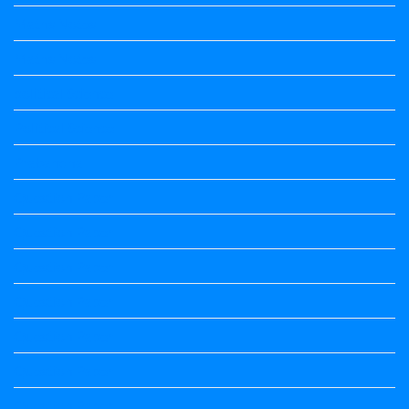
Maths Notes
Maths Notes
political Science
Political Science
Prabandha
Question Paper
Question Paper
Question Paper
Question Paper
Question Paper
Question Paper
Question Paper