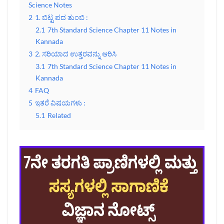
Science Notes
2
1. ಬಿಟ್ಟ ಪದ ತುಂಬಿ :
2.1
7th Standard Science Chapter 11 Notes in
Kannada
3
2. ಸರಿಯಾದ ಉತ್ತರವನ್ನು ಆರಿಸಿ
3.1
7th Standard Science Chapter 11 Notes in
Kannada
4
FAQ
5
ಇತರೆ ವಿಷಯಗಳು :
5.1
Related