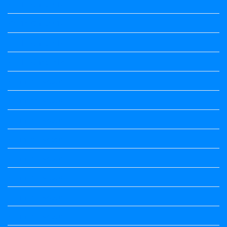
Kalika Chetarike
Kalika Chetarike
Kalika Chetarike
Kalika Chetarike
Kannada Notes
Kannada Notes
Kannada Notes
Kannada Notes
Kannada Notes
Kannada Notes
Kannada Notes
Kannada Notes