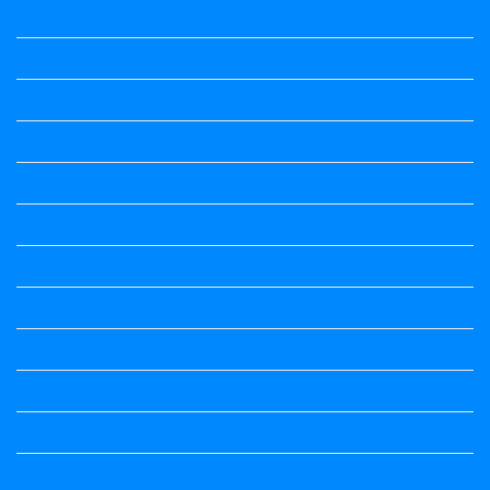
Kannada Notes
Kannada Notes
Kannada Poems Audio
Kannada Quotes
Kavanagalu
Life Quotes
Maths
Maths notes
Maths Notes
Maths Notes
Maths Notes
political Science