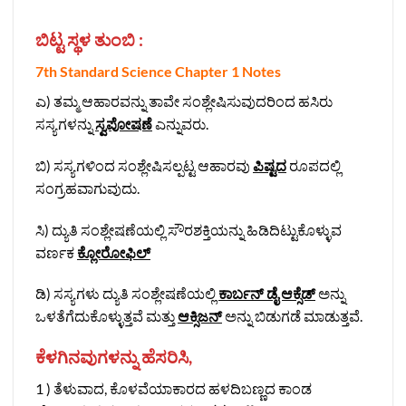
ಬಿಟ್ಟ ಸ್ಥಳ ತುಂಬಿ :
7th Standard Science Chapter 1 Notes
ಎ) ತಮ್ಮ ಆಹಾರವನ್ನು ತಾವೇ ಸಂಶ್ಲೇಷಿಸುವುದರಿಂದ ಹಸಿರು
ಸಸ್ಯಗಳನ್ನು
ಸ್ವಪೋಷಣೆ
ಎನ್ನುವರು.
ಬಿ) ಸಸ್ಯಗಳಿಂದ ಸಂಶ್ಲೇಷಿಸಲ್ಪಟ್ಟ ಆಹಾರವು
ಪಿಷ್ಟದ
ರೂಪದಲ್ಲಿ
ಸಂಗ್ರಹವಾಗುವುದು.
ಸಿ) ದ್ಯುತಿ ಸಂಶ್ಲೇಷಣೆಯಲ್ಲಿ ಸೌರಶಕ್ತಿಯನ್ನು ಹಿಡಿದಿಟ್ಟುಕೊಳ್ಳುವ
ವರ್ಣಕ
ಕ್ಲೋರೋಫಿಲ್
ಡಿ) ಸಸ್ಯಗಳು ದ್ಯುತಿ ಸಂಶ್ಲೇಷಣೆಯಲ್ಲಿ
ಕಾರ್ಬನ್ ಡೈ ಆಕ್ಸೆಡ್
ಅನ್ನು
ಒಳತೆಗೆದುಕೊಳ್ಳುತ್ತವೆ ಮತ್ತು
ಆಕ್ಸಿಜನ್
ಅನ್ನು ಬಿಡುಗಡೆ ಮಾಡುತ್ತವೆ.
ಕೆಳಗಿನವುಗಳನ್ನು ಹೆಸರಿಸಿ,
1 ) ತೆಳುವಾದ, ಕೊಳವೆಯಾಕಾರದ ಹಳದಿಬಣ್ಣದ ಕಾಂಡ