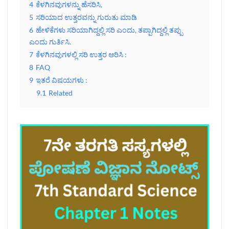
4
ಕೆಳಗಿನವುಗಳನ್ನು ಹೆಸರಿಸಿ,
5
ಸರಿಯಾದ ಉತ್ತರವನ್ನು ಗುರುತು ಮಾಡಿ
6
ಹೇಳಿಕೆಗಳು ಸರಿಯಾಗಿದ್ದಲ್ಲಿ ಸರಿ ಎಂದು, ತಪ್ಪಾಗಿದ್ದಲ್ಲಿ ತಪ್ಪು
ಎಂದು ಗುರ್ತಿಸಿ.
7
ಕೆಳಗಿನವುಗಳಲ್ಲಿ ಸರಿ ಉತ್ತರ ಆರಿಸಿ :
8
FAQ
9
ಇತರೆ ವಿಷಯಗಳು :
9.1
Related