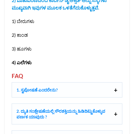
2) ವಾತಾವರಣದಿಂದ ಕಾರ್ಬನ್‌ ಡೈ ಆಕ್ಸೆಡ್ ಅನ್ನು ಸಸ್ಯಗಳು
ಮುಖ್ಯವಾಗಿ ಇವುಗಳ ಮೂಲಕ ಒಳತೆಗೆದುಕೊಳ್ಳುತ್ತವೆ.
1) ಬೇರುಗಳು
2) ಕಾಂಡ
3) ಹೂಗಳು
4) ಎಲೆಗಳು
FAQ
1. ಸ್ವಪೋಷಣೆ ಎಂದರೇನು?
2. ದ್ಯುತಿ ಸಂಶ್ಲೇಷಣೆಯಲ್ಲಿ ಸೌರಶಕ್ತಿಯನ್ನು ಹಿಡಿದಿಟ್ಟುಕೊಳ್ಳುವ
ವರ್ಣಕ ಯಾವುದು ?