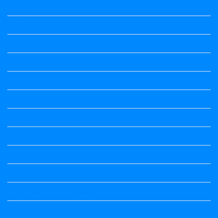
10th standard
1st Puc
1st Puc All Textbook
1st Standard All Textbook
2nd puc
2nd Puc All Textbook
2nd Standard All Textbook
3rd Standard All Textbook
4th Standard All Textbook
5th standard
5th Standard All Textbook
6th Standard