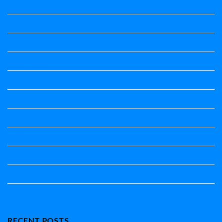
ಕನ್ನಡ ನಿಘಂಟು
ಕಾವ್ಯನಾಮಗಳು
ಗಾದೆ ಮಾತು
ತತ್ಸಮ-ತದ್ಭವ
ದೇಶ್ಯ-ಅನ್ಯದೇಶ್ಯಗಳು
ಭಾರತದ ಇತಿಹಾಸ-ಸಾಮಾನ್ಯ ಜ್ಞಾನ
ಭೂಗೋಳ-ಸಾಮಾನ್ಯಜ್ಞಾನ
ಮಾತ್ರೆ-ಲಘು-ಗುರು
ವಿರುದ್ಧಾರ್ಥಕ ಶಬ್ದಗಳು
ವ್ಯಾಕರಣ
ಸಾಮಾನ್ಯ ಜ್ಞಾನ
RECENT POSTS