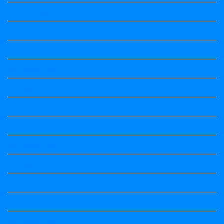
Political Science
Prabandha
Question Paper
Question Paper
Question Paper
Question Paper
Question Paper
Question Paper
Question Paper
Question Paper
Question Paper
Question Paper