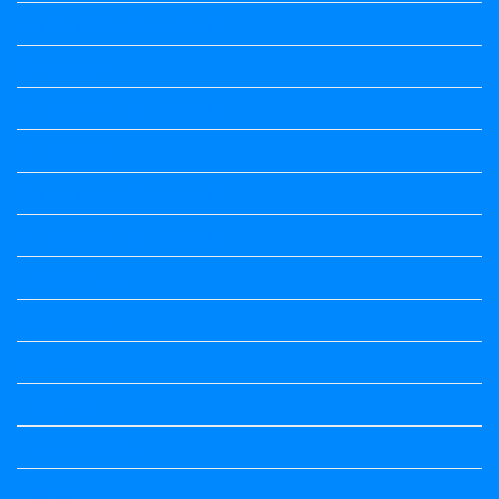
6th Standard All Textbook
7th Standard
7th Standard All Textbook
8th Standard
8th Standard All Textbook
9th Standard All Textbook
Accountancy
Accountancy
Calendar
Economics
Economics Notes
English