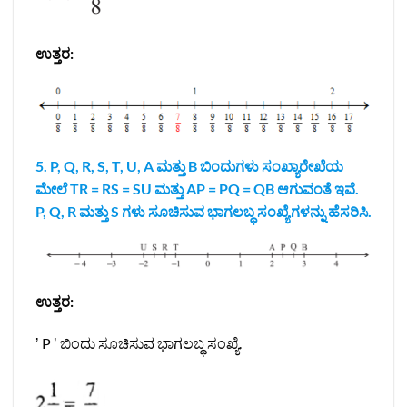
ಉತ್ತರ:
5. P, Q, R, S, T, U, A ಮತ್ತು B ಬಿಂದುಗಳು ಸಂಖ್ಯಾರೇಖೆಯ
ಮೇಲೆ TR = RS = SU ಮತ್ತು AP = PQ = QB ಆಗುವಂತೆ ಇವೆ.
P, Q, R ಮತ್ತು S ಗಳು ಸೂಚಿಸುವ ಭಾಗಲಬ್ಧ ಸಂಖ್ಯೆಗಳನ್ನು ಹೆಸರಿಸಿ.
ಉತ್ತರ:
ʼ P ʼ ಬಿಂದು ಸೂಚಿಸುವ ಭಾಗಲಬ್ಧ ಸಂಖ್ಯೆ.