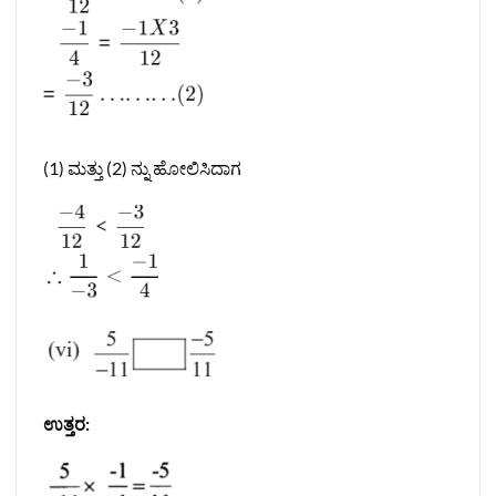
(1) ಮತ್ತು (2) ನ್ನು ಹೋಲಿಸಿದಾಗ
ಉತ್ತರ: