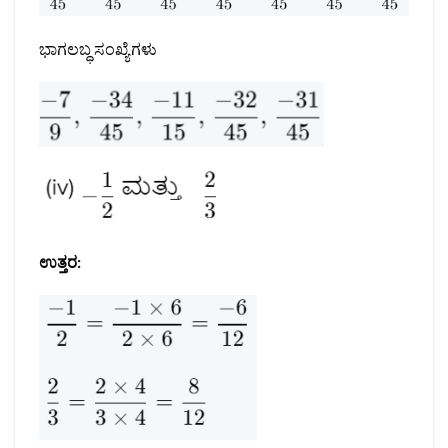
ಭಾಗಲಬ್ಧ ಸಂಖ್ಯೆಗಳು
ಉತ್ತರ: