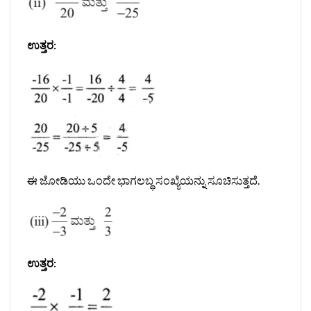
ಉತ್ತರ:
ಈ ಜೋಡಿಯು ಒಂದೇ ಭಾಗಲಬ್ಧ ಸಂಖ್ಯೆಯನ್ನು ಸೂಚಿಸುತ್ತದೆ.
ಉತ್ತರ: