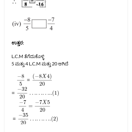
ಉತ್ತರ:
L.C.M ತೆಗೆದುಕೊಳ್ಳಿ
5 ಮತ್ತು 4 L.C.M ಮತ್ತು 20 ಆಗಿದೆ