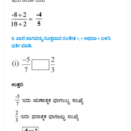
8. ಖಾಲಿ ಜಾಗವನ್ನು ಸೂಕ್ತವಾದ ಸಂಕೇತ >,< ಅಥವಾ = ಬಳಸಿ
ಭರ್ತಿ ಮಾಡಿ.
ಉತ್ತರ: