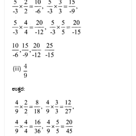
ಉತ್ತರ: