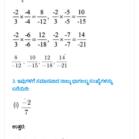
3. ಇವುಗಳಿಗೆ ಸಮಾನವಾದ ನಾಲ್ಕು ಭಾಗಲಬ್ಧ ಸಂಖ್ಯೆಗಳನ್ನು
ಬರೆಯಿರಿ:
ಉತ್ತರ: