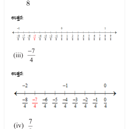
ಉತ್ತರ:
ಉತ್ತರ: