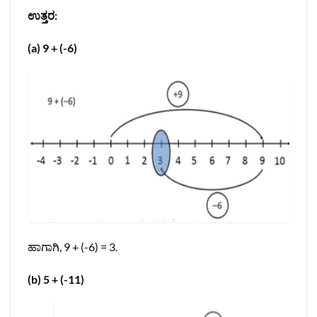
ಉತ್ತರ:
(a) 9 + (-6)
ಹಾಗಾಗಿ, 9 + (-6) = 3.
(b) 5 + (-11)