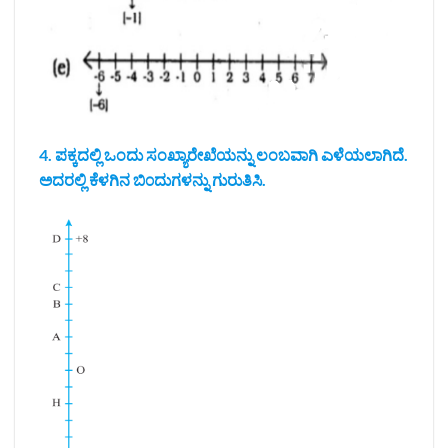
4. ಪಕ್ಕದಲ್ಲಿ ಒಂದು ಸಂಖ್ಯಾರೇಖೆಯನ್ನು ಲಂಬವಾಗಿ ಎಳೆಯಲಾಗಿದೆ.
ಅದರಲ್ಲಿ ಕೆಳಗಿನ ಬಿ೦ದುಗಳನ್ನು ಗುರುತಿಸಿ.