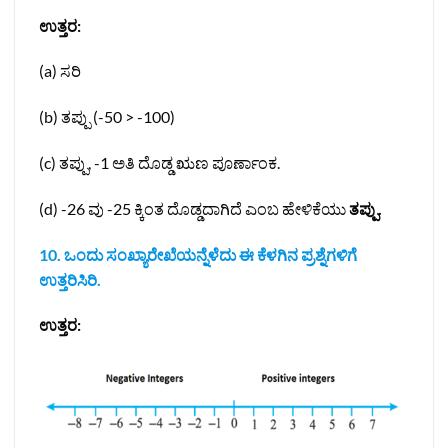
ಉತ್ತರ:
(a) ಸರಿ
(b) ತಪ್ಪು (-50 > -100)
(c) ತಪ್ಪು, -1 ಅತಿ ದೊಡ್ಡ ಋಣ ಪೂರ್ಣಾಂಕ.
(d) -26 ವು -25 ಕ್ಕಿಂತ ದೊಡ್ಡದಾಗಿದೆ ಎಂಬ ಹೇಳಿಕೆಯು
ತಪ್ಪು.
10. ಒಂದು ಸಂಖ್ಯಾರೇಖೆಯನ್ನೆಳೆದು ಈ ಕೆಳಗಿನ ಪ್ರಶ್ನೆಗಳಿಗೆ
ಉತ್ತರಿಸಿರಿ.
ಉತ್ತರ: