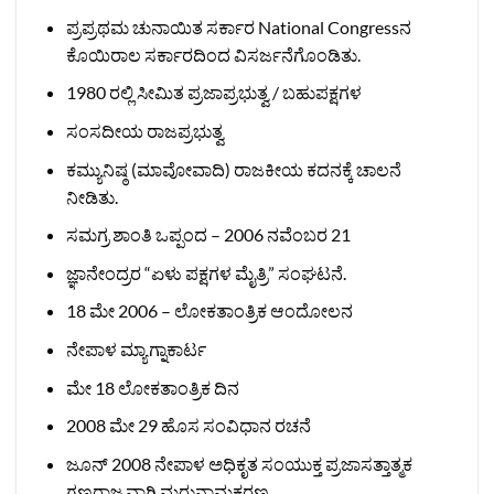
ಪ್ರಪ್ರಥಮ ಚುನಾಯಿತ ಸರ್ಕಾರ National Congressನ
ಕೊಯಿರಾಲ ಸರ್ಕಾರದಿಂದ ವಿಸರ್ಜನೆಗೊಂಡಿತು.
1980 ರಲ್ಲಿ ಸೀಮಿತ ಪ್ರಜಾಪ್ರಭುತ್ವ / ಬಹುಪಕ್ಷಗಳ
ಸಂಸದೀಯ ರಾಜಪ್ರಭುತ್ವ
ಕಮ್ಯುನಿಷ್ಠ (ಮಾವೋವಾದಿ) ರಾಜಕೀಯ ಕದನಕ್ಕೆ ಚಾಲನೆ
ನೀಡಿತು.
ಸಮಗ್ರ ಶಾಂತಿ ಒಪ್ಪಂದ – 2006 ನವೆಂಬರ 21
ಜ್ಞಾನೇಂದ್ರರ “ಏಳು ಪಕ್ಷಗಳ ಮೈತ್ರಿ” ಸಂಘಟನೆ.
18 ಮೇ 2006 – ಲೋಕತಾಂತ್ರಿಕ ಆಂದೋಲನ
ನೇಪಾಳ ಮ್ಯಾಗ್ನಾಕಾರ್ಟ
ಮೇ 18 ಲೋಕತಾಂತ್ರಿಕ ದಿನ
2008 ಮೇ 29 ಹೊಸ ಸಂವಿಧಾನ ರಚನೆ
ಜೂನ್ 2008 ನೇಪಾಳ ಅಧಿಕೃತ ಸಂಯುಕ್ತ ಪ್ರಜಾಸತ್ತಾತ್ಮಕ
ಗಣರಾಜ್ಯವಾಗಿ ಮರುನಾಮಕರಣ.