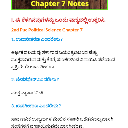
I. ಈ ಕೆಳಗಿನವುಗಳನ್ನು ಒಂದು ವಾಕ್ಯದಲ್ಲಿ ಉತ್ತರಿಸಿ.
2nd Puc Political Science Chapter 7
1. ಉದಾರೀಕರಣ ಎಂದರೇನು ?
ಆರ್ಥಿಕ ವಲಯವು ಸರ್ಕಾರದ ನಿಯಂತ್ರಣದಿಂದ ಹೆಚ್ಚು
ಮುಕ್ತವಾಗಿರುವ ಮತ್ತು ತೆರಿಗೆ, ಸುಂಕಗಳಿಂದ ವಿನಾಯಿತಿ ಪಡೆಯುವ
ಪ್ರಕ್ರಿಯೆಯೆ ಉದಾರೀಕರಣ.
2. ಲೇಸಸಫೇರ್ ಎಂದರೇನು ?
ಮುಕ್ತ ವ್ಯಾಪಾರ ನೀತಿ
3. ಖಾಸಗೀಕರಣ ಎಂದರೇನು ?
ಸಾರ್ವಜನಿಕ ಉದ್ಯಮಗಳ ಮೇಲಿನ ಸರ್ಕಾರಿ ಒಡೆತನವನ್ನು ಖಾಸಗಿ
ಸಂಸ್ಥೆಗಳಿಗೆ ವರ್ಗಾಯಿಸುವದೇ ಖಾಸಗೀಕರಣ.