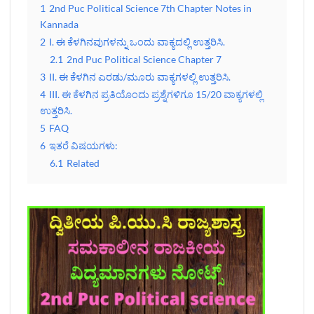
1
2nd Puc Political Science 7th Chapter Notes in
Kannada
2
I. ಈ ಕೆಳಗಿನವುಗಳನ್ನು ಒಂದು ವಾಕ್ಯದಲ್ಲಿ ಉತ್ತರಿಸಿ.
2.1
2nd Puc Political Science Chapter 7
3
II. ಈ ಕೆಳಗಿನ ಎರಡು/ಮೂರು ವಾಕ್ಯಗಳಲ್ಲಿ ಉತ್ತರಿಸಿ.
4
III. ಈ ಕೆಳಗಿನ ಪ್ರತಿಯೊಂದು ಪ್ರಶ್ನೆಗಳಿಗೂ 15/20 ವಾಕ್ಯಗಳಲ್ಲಿ
ಉತ್ತರಿಸಿ.
5
FAQ
6
ಇತರೆ ವಿಷಯಗಳು:
6.1
Related