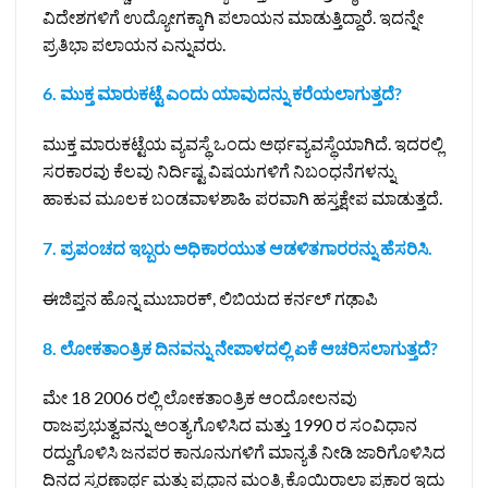
ವಿದೇಶಗಳಿಗೆ ಉದ್ಯೋಗಕ್ಕಾಗಿ ಪಲಾಯನ ಮಾಡುತ್ತಿದ್ದಾರೆ. ಇದನ್ನೇ
ಪ್ರತಿಭಾ ಪಲಾಯನ ಎನ್ನುವರು.
6. ಮುಕ್ತ ಮಾರುಕಟ್ಟೆ ಎಂದು ಯಾವುದನ್ನು ಕರೆಯಲಾಗುತ್ತದೆ?
ಮುಕ್ತ ಮಾರುಕಟ್ಟೆಯ ವ್ಯವಸ್ಥೆ ಒಂದು ಅರ್ಥವ್ಯವಸ್ಥೆಯಾಗಿದೆ. ಇದರಲ್ಲಿ
ಸರಕಾರವು ಕೆಲವು ನಿರ್ದಿಷ್ಟ ವಿಷಯಗಳಿಗೆ ನಿಬಂಧನೆಗಳನ್ನು
ಹಾಕುವ ಮೂಲಕ ಬಂಡವಾಳಶಾಹಿ ಪರವಾಗಿ ಹಸ್ತಕ್ಷೇಪ ಮಾಡುತ್ತದೆ.
7. ಪ್ರಪಂಚದ ಇಬ್ಬರು ಅಧಿಕಾರಯುತ ಆಡಳಿತಗಾರರನ್ನು ಹೆಸರಿಸಿ.
ಈಜಿಪ್ತನ ಹೊನ್ನ ಮುಬಾರಕ್, ಲಿಬಿಯದ ಕರ್ನಲ್‌ ಗಢಾಪಿ
8. ಲೋಕತಾಂತ್ರಿಕ ದಿನವನ್ನು ನೇಪಾಳದಲ್ಲಿ ಏಕೆ ಆಚರಿಸಲಾಗುತ್ತದೆ?
ಮೇ 18 2006 ರಲ್ಲಿ ಲೋಕತಾಂತ್ರಿಕ ಆಂದೋಲನವು
ರಾಜಪ್ರಭುತ್ವವನ್ನು ಅಂತ್ಯಗೊಳಿಸಿದ ಮತ್ತು 1990 ರ ಸಂವಿಧಾನ
ರದ್ದುಗೊಳಿಸಿ ಜನಪರ ಕಾನೂನುಗಳಿಗೆ ಮಾನ್ಯತೆ ನೀಡಿ ಜಾರಿಗೊಳಿಸಿದ
ದಿನದ ಸ್ಮರಣಾರ್ಥ ಮತ್ತು ಪ್ರಧಾನ ಮಂತ್ರಿ ಕೊಯಿರಾಲಾ ಪ್ರಕಾರ ಇದು