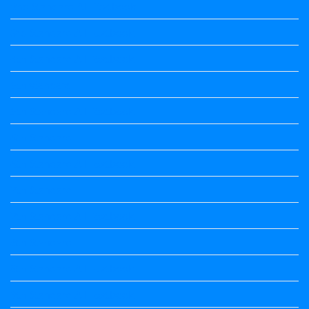
2nd Standard All Textbook
3rd Standard All Textbook
4th Standard All Textbook
5th standard
5th Standard All Textbook
6th Standard
6th Standard All Textbook
7th Standard
7th Standard All Textbook
8th Standard
8th Standard All Textbook
9th Standard All Textbook