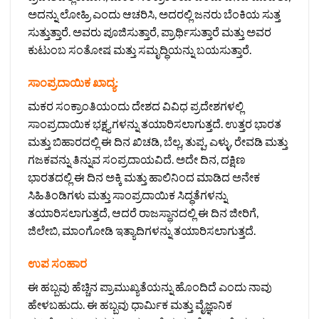
ಅದನ್ನು ಲೋಹ್ರಿ ಎಂದು ಆಚರಿಸಿ, ಅದರಲ್ಲಿ ಜನರು ಬೆಂಕಿಯ ಸುತ್ತ
ಸುತ್ತುತ್ತಾರೆ. ಅವರು ಪೂಜಿಸುತ್ತಾರೆ, ಪ್ರಾರ್ಥಿಸುತ್ತಾರೆ ಮತ್ತು ಅವರ
ಕುಟುಂಬ ಸಂತೋಷ ಮತ್ತು ಸಮೃದ್ಧಿಯನ್ನು ಬಯಸುತ್ತಾರೆ.
ಸಾಂಪ್ರದಾಯಿಕ ಖಾದ್ಯ:
ಮಕರ ಸಂಕ್ರಾಂತಿಯಂದು ದೇಶದ ವಿವಿಧ ಪ್ರದೇಶಗಳಲ್ಲಿ
ಸಾಂಪ್ರದಾಯಿಕ ಭಕ್ಷ್ಯಗಳನ್ನು ತಯಾರಿಸಲಾಗುತ್ತದೆ. ಉತ್ತರ ಭಾರತ
ಮತ್ತು ಬಿಹಾರದಲ್ಲಿ ಈ ದಿನ ಖಿಚಡಿ, ಬೆಲ್ಲ, ತುಪ್ಪ, ಎಳ್ಳು, ರೇವಡಿ ಮತ್ತು
ಗಜಕವನ್ನು ತಿನ್ನುವ ಸಂಪ್ರದಾಯವಿದೆ. ಅದೇ ದಿನ, ದಕ್ಷಿಣ
ಭಾರತದಲ್ಲಿ ಈ ದಿನ ಅಕ್ಕಿ ಮತ್ತು ಹಾಲಿನಿಂದ ಮಾಡಿದ ಅನೇಕ
ಸಿಹಿತಿಂಡಿಗಳು ಮತ್ತು ಸಾಂಪ್ರದಾಯಿಕ ಸಿದ್ಧತೆಗಳನ್ನು
ತಯಾರಿಸಲಾಗುತ್ತದೆ, ಆದರೆ ರಾಜಸ್ಥಾನದಲ್ಲಿ ಈ ದಿನ ಜೀರಿಗೆ,
ಜಿಲೇಬಿ, ಮಾಂಗೋಡಿ ಇತ್ಯಾದಿಗಳನ್ನು ತಯಾರಿಸಲಾಗುತ್ತದೆ.
ಉಪ ಸಂಹಾರ
ಈ ಹಬ್ಬವು ಹೆಚ್ಚಿನ ಪ್ರಾಮುಖ್ಯತೆಯನ್ನು ಹೊಂದಿದೆ ಎಂದು ನಾವು
ಹೇಳಬಹುದು. ಈ ಹಬ್ಬವು ಧಾರ್ಮಿಕ ಮತ್ತು ವೈಜ್ಞಾನಿಕ