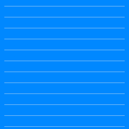
Kannada Notes
Kannada Notes
Kannada Notes
Kannada Notes
Kannada Notes
Kannada Notes
Kannada Notes
Kannada Notes
Kannada Poems Audio
Kannada Quotes
Kavanagalu
Life Quotes