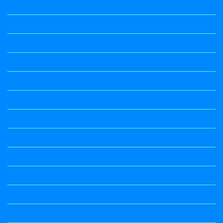
Maths
Maths notes
Maths Notes
Maths Notes
Maths Notes
political Science
Political Science
Prabandha
Question Paper
Question Paper
Question Paper
Question Paper