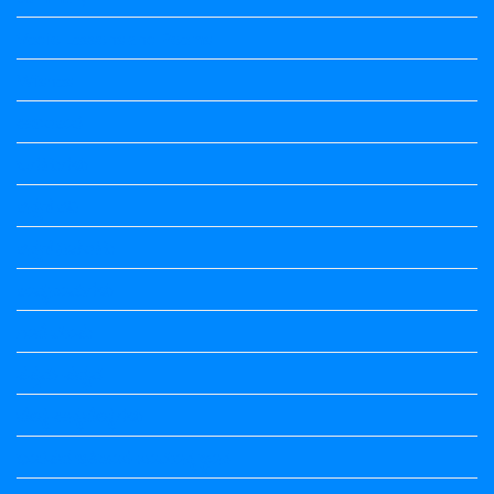
Vedio Lessons and Poems
Wishes
ಅಲಂಕಾರ
ಒಗಟುಗಳು
ಕನ್ನಡ ಕವಿ
ಕನ್ನಡ ನಿಘಂಟು
ಕಾವ್ಯನಾಮಗಳು
ಗಾದೆ ಮಾತು
ತತ್ಸಮ-ತದ್ಭವ
ದೇಶ್ಯ-ಅನ್ಯದೇಶ್ಯಗಳು
ಭಾರತದ ಇತಿಹಾಸ-ಸಾಮಾನ್ಯ ಜ್ಞಾನ