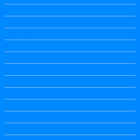
Kalika Chetarike
Kalika Chetarike
Kalika Chetarike
Kalika Chetarike
Kalika Chetarike
Kalika Chetarike
Kalika Chetarike
Kalika Chetarike
Kalika Chetarike
Kannada Notes
Kannada Notes