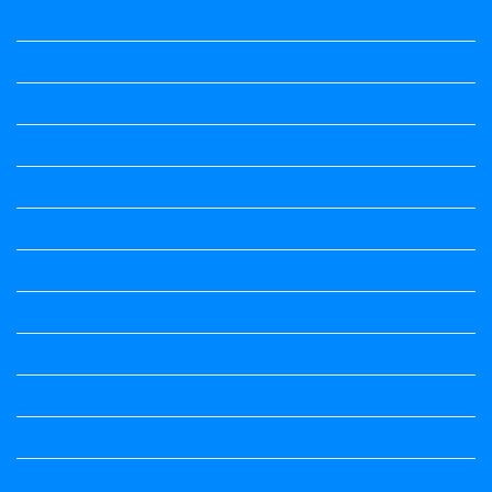
Question Paper
Question Paper
Question Paper
Question Paper
Question Paper
Question Paper
Question Paper
Question Paper
Question Papers
Quiz
quotation and answer
Science