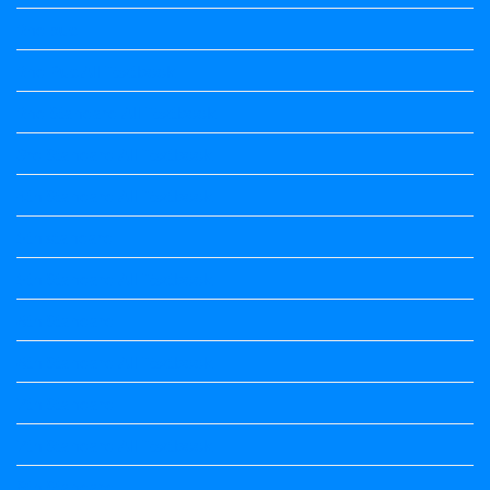
2nd puc
2nd Puc All Textbook
2nd Standard All Textbook
3rd Standard All Textbook
4th Standard All Textbook
5th standard
5th Standard All Textbook
6th Standard
6th Standard All Textbook
7th Standard
7th Standard All Textbook
8th Standard