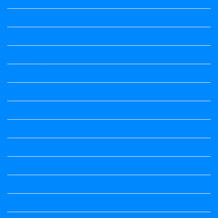
Question Paper
Question Paper
Question Paper
Question Paper
Question Paper
Question Paper
Question Paper
Question Paper
Question Paper
Question Paper
Question Papers