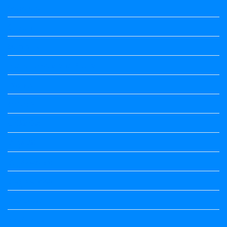
Sociology
Speech
Summary
Vedio Lessons and Poems
Wishes
ಅಲಂಕಾರ
ಒಗಟುಗಳು
ಕನ್ನಡ ಕವಿ
ಕನ್ನಡ ನಿಘಂಟು
ಕಾವ್ಯನಾಮಗಳು
ಗಾದೆ ಮಾತು
ತತ್ಸಮ-ತದ್ಭವ