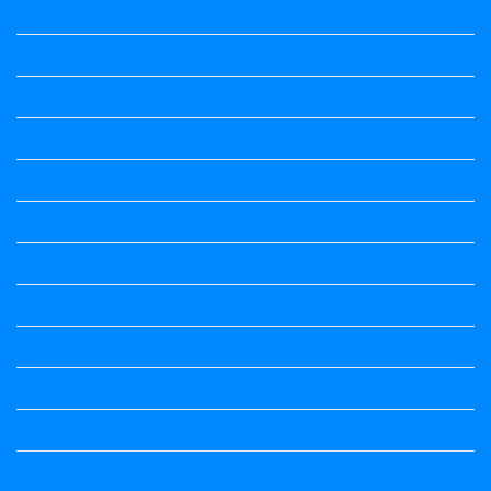
History Notes
Information
Jobs Updates
Kalika Chetarike
Kalika Chetarike
Kalika Chetarike
Kalika Chetarike
Kalika Chetarike
Kalika Chetarike
Kalika Chetarike
Kalika Chetarike
Kalika Chetarike