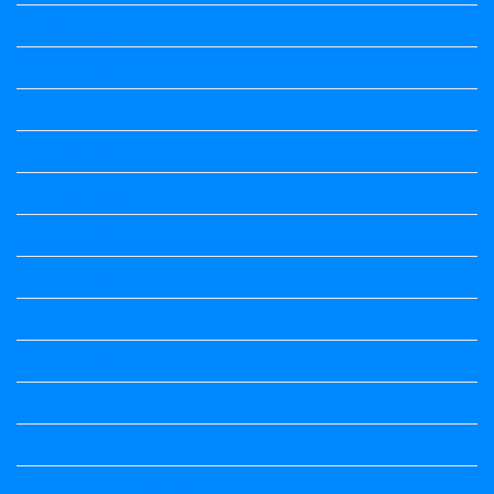
Kalika Chetarike
Kannada Notes
Kannada Notes
Kannada Notes
Kannada Notes
Kannada Notes
Kannada Notes
Kannada Notes
Kannada Notes
Kannada Notes
Kannada Notes
Kannada Poems Audio