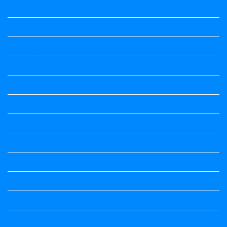
history
History Notes
Information
Jobs Updates
Kalika Chetarike
Kalika Chetarike
Kalika Chetarike
Kalika Chetarike
Kalika Chetarike
Kalika Chetarike
Kalika Chetarike
Kalika Chetarike