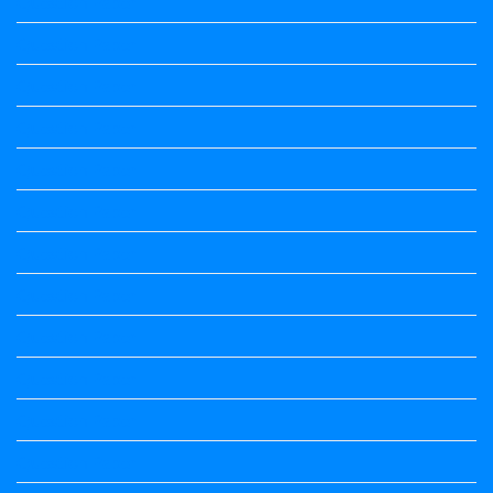
Question Paper
Question Paper
Question Paper
Question Paper
Question Paper
Question Paper
Question Paper
Question Paper
Question Paper
Question Paper
Question Paper
Question Paper