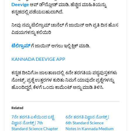
Deevige
ಆಪ್ ಡೌನ್ಲೋಡ್ ಮಾಡಿ. ಹೆಚ್ಚಿನ ಮಾಹಿತಿಯನ್ನು
ಕನ್ನಡದಲ್ಲಿ ಪಡೆಯಬಹುದಾಗಿದೆ.
ನೀವು ನಮ್ಮ ಟೆಲಿಗ್ರಾಮ್ ಚಾನೆಲ್ ಗೆ ಜಾಯಿನ್ ಆಗಿ ಪ್ರತಿ ದಿನ ಹೊಸ
ವಿಷಯಗಳನ್ನು ಕಲಿಯಿರಿ
ಟೆಲಿಗ್ರಾಮ್
ಗೆ ಜಾಯಿನ್ ಆಗಲು ಇಲ್ಲಿ ಕ್ಲಿಕ್ ಮಾಡಿ.
KANNADA DEEVIGE APP
ಕನ್ನಡ ದೀವಿಗೆ.in ಜಾಲತಾಣದಲ್ಲಿ 6ನೇ ತರಗತಿಯ ಪಠ್ಯಪುಸ್ತಕಗಳು
ನೋಟ್ಸ್ , ಪ್ರಶ್ನೆ ಉತ್ತರಗಳ ಕುರಿತು ನಿಮಗೆ ಯಾವುದೇ ಪ್ರಶ್ನೆಗಳನ್ನು
ಹೊಂದಿದ್ದರೆ, ಕೆಳಗೆ ಒಂದು ಕಾಮೆಂಟ್ ಅನ್ನು ಮಾಡಿ ತಿಳಿಸಿ.
Related
7ನೇ ತರಗತಿ ಎಳೆಯಿಂದ ಬಟ್ಟೆ
6ನೇ ತರಗತಿ ವಿಜ್ಞಾನ ನೋಟ್ಸ್‌ |
ವಿಜ್ಞಾನ ನೋಟ್ಸ್‌ | 7th
6th Standard Science
Standard Science Chapter
Notes in Kannada Medium