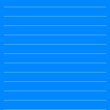
Question Papers
Quiz
quotation and answer
Science
Science
Science Notes
Science Notes
Science Notes
Social Science
Social Science
social science
Social Science Notes