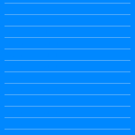
1st Standard All Textbook
2nd puc
2nd Puc All Textbook
2nd Standard All Textbook
3rd Standard All Textbook
4th Standard All Textbook
5th standard
5th Standard All Textbook
6th Standard
6th Standard All Textbook
7th Standard
7th Standard All Textbook