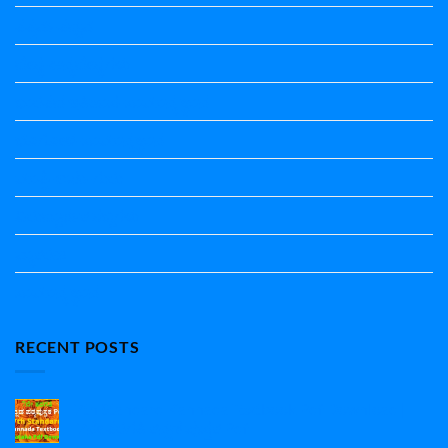
ತತ್ಸಮ-ತದ್ಭವ
ದೇಶ್ಯ-ಅನ್ಯದೇಶ್ಯಗಳು
ಭಾರತದ ಇತಿಹಾಸ-ಸಾಮಾನ್ಯ ಜ್ಞಾನ
ಭೂಗೋಳ-ಸಾಮಾನ್ಯಜ್ಞಾನ
ಮಾತ್ರೆ-ಲಘು-ಗುರು
ವಿರುದ್ಧಾರ್ಥಕ ಶಬ್ದಗಳು
ವ್ಯಾಕರಣ
ಸಾಮಾನ್ಯ ಜ್ಞಾನ
RECENT POSTS
7th Standard Kannada Textbook Pdf Download |
7ನೇ ತರಗತಿ ಕನ್ನಡ ಪುಸ್ತಕ Pdf