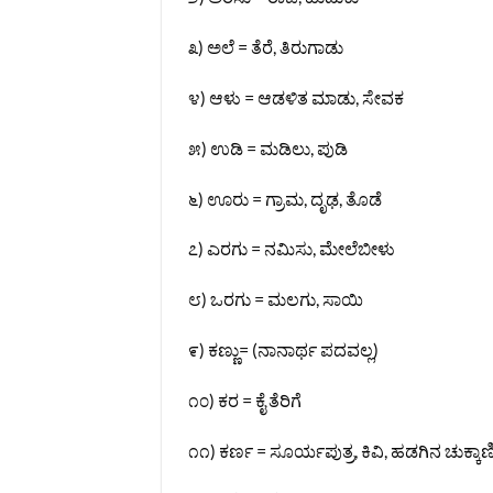
೩) ಅಲೆ = ತೆರೆ, ತಿರುಗಾಡು
೪) ಆಳು = ಆಡಳಿತ ಮಾಡು, ಸೇವಕ
೫) ಉಡಿ = ಮಡಿಲು, ಪುಡಿ
೬) ಊರು = ಗ್ರಾಮ, ದೃಢ, ತೊಡೆ
೭) ಎರಗು = ನಮಿಸು, ಮೇಲೆಬೀಳು
೮) ಒರಗು = ಮಲಗು, ಸಾಯಿ
೯) ಕಣ್ಣು= (ನಾನಾರ್ಥ ಪದವಲ್ಲ)
೧೦) ಕರ = ಕೈ ತೆರಿಗೆ
೧೧) ಕರ್ಣ = ಸೂರ್ಯಪುತ್ರ, ಕಿವಿ, ಹಡಗಿನ ಚುಕ್ಕಾಣ