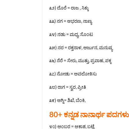
೩೨) ದೊರೆ = ರಾಜ , ಸಿಕ್ಕು
೩೩) ನಗ = ಆಭರಣ, ನಾಣ್ಯ
೩೪) ನಡು = ಮಧ್ಯ, ಸೊಂಟ
೩೫) ನರ = ರಕ್ತನಾಳ, ಅರ್ಜುನ, ಮನುಷ್ಯ
೩೬) ನೆರೆ = ಸೇರು, ಮುತ್ತು, ಪ್ರವಾಹ, ಪಕ್ಕ
೩೭) ನೋಡು = ಅವಲೋಕಿಸು
೩೮) ರಾಗ = ಸ್ವರ, ಪ್ರೀತಿ
೩೯) ಅಗ್ನಿ= ಶಿಖೆ, ಬೆಂಕಿ,
80+ ಕನ್ನಡ ನಾನಾರ್ಥ ಪದಗಳು
೪೦) ಅಂಬರ = ಆಕಾಶ, ಬಟ್ಟೆ