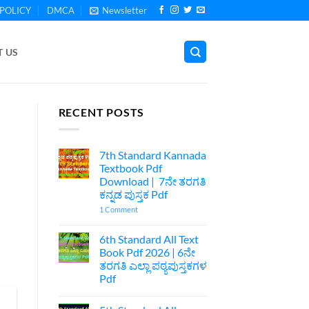
POLICY
DMCA
Newsletter
 US
RECENT POSTS
7th Standard Kannada
Textbook Pdf
Download | 7ನೇ ತರಗತಿ
ಕನ್ನಡ ಪುಸ್ತಕ Pdf
on
1 Comment
7th
Standard
Kannada
6th Standard All Text
Textbook
Book Pdf 2026 | 6ನೇ
Pdf
Download
ತರಗತಿ ಎಲ್ಲಾ ಪಠ್ಯಪುಸ್ತಕಗಳ
|
Pdf
7ನೇ
ತರಗತಿ
No
ಕನ್ನಡ
Comments
ಪುಸ್ತಕ