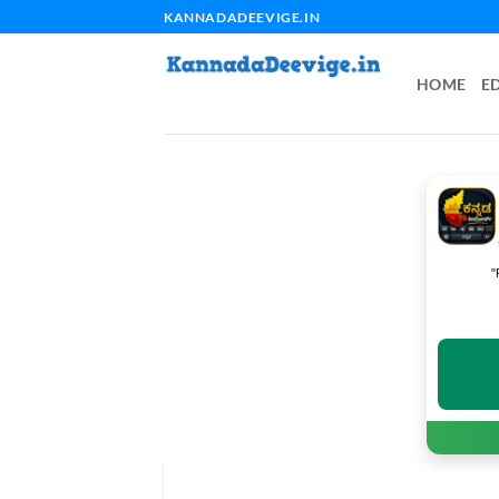
Skip
KANNADADEEVIGE.IN
to
content
HOME
E
"