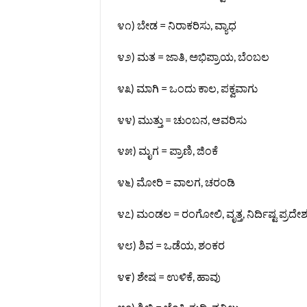
೪೧) ಬೇಡ = ನಿರಾಕರಿಸು, ವ್ಯಾಧ
೪೨) ಮತ = ಜಾತಿ, ಅಭಿಪ್ರಾಯ, ಬೆಂಬಲ
೪೩) ಮಾಗಿ = ಒಂದು ಕಾಲ, ಪಕ್ವವಾಗು
೪೪) ಮುತ್ತು = ಚುಂಬನ, ಆವರಿಸು
೪೫) ಮೃಗ = ಪ್ರಾಣಿ, ಜಿಂಕೆ
೪೬) ಮೋರಿ = ವಾಲಗ, ಚರಂಡಿ
೪೭) ಮಂಡಲ = ರಂಗೋಲಿ, ವೃತ್ತ, ನಿರ್ದಿಷ್ಟ ಪ್ರದೇ
೪೮) ಶಿವ = ಒಡೆಯ, ಶಂಕರ
೪೯) ಶೇಷ = ಉಳಿಕೆ, ಹಾವು