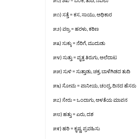
೫೦) ಶಿಖಿ = ಬೆಂಕಿ, ತುದಿ, ನವಿಲು
೫೧) ಸತ್ತೆ = ಕಸ, ಸಾಯು, ಅಧಿಕಾರ
೫೨) ವಜ್ರ = ಹರಳು, ಕಠಿಣ
೫೩) ಸುಕ್ಕು = ನೆರಿಗೆ, ಮುದುಡು
೫೪) ಸುತ್ತು = ವೃತ್ತ ತಿರುಗು, ಅಲೆದಾಟ
೫೫) ಸುಳಿ = ಸುತ್ತಾಡು, ಚಕ್ರ, ಬಾಳೆಗಿಡದ ತುದಿ
೫೬) ಸೋಮ = ಪಾನೀಯ, ಚಂದ್ರ, ದಿನದ ಹೆಸರು
೫೭) ಸೇರು = ಒಂದಾಗು, ಅಳತೆಯ ಮಾಪನ
೫೮) ಹತ್ತು = ಏರು, ದಶ
೫೯) ಹರಿ = ಕೃಷ್ಣ, ಪ್ರವಹಿಸು