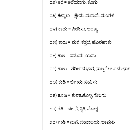
೧೨) ಕರೆ = ಕಲೆಯಾಗು, ಕೂಗು
೧೩) ಕಲ್ಯಾಣ = ಕ್ಷೇಮ, ಮದುವೆ, ಮಂಗಳ
೧೪) ಕಾಡು = ಪೀಡಿಸು, ಅರಣ್ಯ
೧೫) ಕಾರು = ಮಳೆ, ಕತ್ತಲೆ, ಹೊರಹಾಕು
೧೬) ಕಾಲ = ಸಮಯ, ಯಮ
೧೭) ಕಾಲು = ಶರೀರದ ಭಾಗ, ನಾಲ್ಕನೇ ಒಂದು ಭಾ
೧೮) ಕುಡಿ = ಚಿಗುರು, ಸೇವಿಸು
೧೯) ಕೂಡಿ = ಕುಳಿತುಕೊಳ್ಳಿ, ಸೇರಿಸು
೨೦) ಗತಿ = ಚಲನೆ, ಸ್ಥಿತಿ, ಮೋಕ್ಷ
೨೧) ಗುಡಿ = ಮನೆ, ದೇವಾಲಯ, ಬಾವುಟ