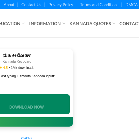
About
Contact Us
Privacy Policy
Terms and Conditions
DMCA 
DUCATION
INFORMATION
KANNADA QUOTES
CONTACT
ನುಡಿ ಕೀಬೋರ್ಡ್
Kannada Keyboard
★ 4.5
• 1M+ downloads
Fast typing + smooth Kannada input!"
DOWNLOAD NOW
ವ್ಯಾಕರಣ