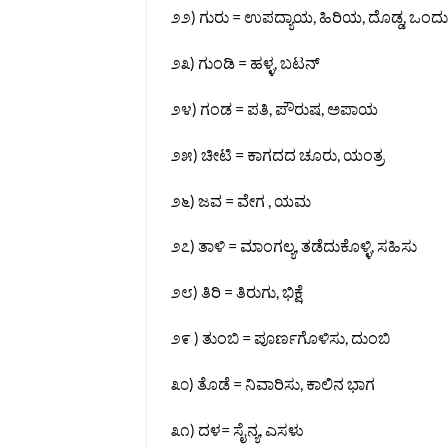
೨೨) ಗುರು = ಉಪದ್ಯಾಯ, ಹಿರಿಯ, ದೊಡ್ಡ, ಒಂದು
೨೩) ಗುಂಡಿ = ಹಳ್ಳ, ಬಟನ್‌
೨೪) ಗಂಡ = ಪತಿ, ಪೌರುಷ, ಅಪಾಯ
೨೫) ಚೀಟಿ = ಕಾಗದದ ಚೂರು, ಯಂತ್ರ
೨೬) ಜವ = ವೇಗ , ಯಮ
೨೭) ತಾಳಿ = ಮಾಂಗಲ್ಯ, ತಡೆದುಕೊಳ್ಳಿ, ಸಹಿಸು
೨೮) ತಿರಿ = ತಿರುಗು, ಭಿಕ್ಷೆ
೨೯ ) ತುಂಬಿ = ಪೂರ್ಣಗೊಳಿಸು, ದುಂಬಿ
೩೦) ತೊಡೆ = ನಿವಾರಿಸು, ಕಾಲಿನ ಭಾಗ
೩೧) ದಳ= ಸೈನ್ಯ, ಎಸಳು